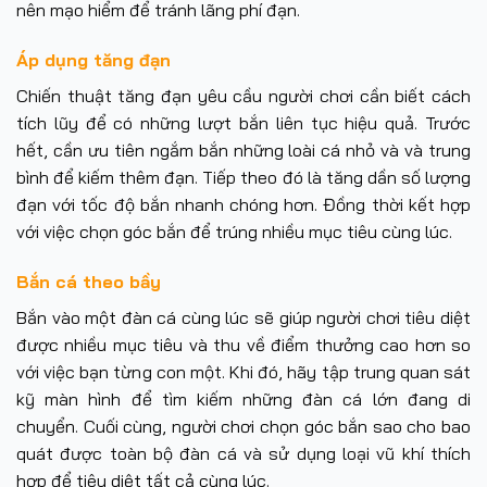
nên mạo hiểm để tránh lãng phí đạn.
Áp dụng tăng đạn
Chiến thuật tăng đạn yêu cầu người chơi cần biết cách
tích lũy để có những lượt bắn liên tục hiệu quả. Trước
hết, cần ưu tiên ngắm bắn những loài cá nhỏ và và trung
bình để kiếm thêm đạn. Tiếp theo đó là tăng dần số lượng
đạn với tốc độ bắn nhanh chóng hơn. Đồng thời kết hợp
với việc chọn góc bắn để trúng nhiều mục tiêu cùng lúc.
Bắn cá theo bầy
Bắn vào một đàn cá cùng lúc sẽ giúp người chơi tiêu diệt
được nhiều mục tiêu và thu về điểm thưởng cao hơn so
với việc bạn từng con một. Khi đó, hãy tập trung quan sát
kỹ màn hình để tìm kiếm những đàn cá lớn đang di
chuyển. Cuối cùng, người chơi chọn góc bắn sao cho bao
quát được toàn bộ đàn cá và sử dụng loại vũ khí thích
hợp để tiêu diệt tất cả cùng lúc.