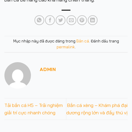
Mục nhập này đã được đăng trong
Bắn cá
. Đánh dấu trang
permalink
.
ADMIN
Tải bắn cá H5 – Trải nghiệm
Bắn cá xèng – Khám phá đại
giải trí cực nhanh chóng
dương rộng lớn và đầy thú vị