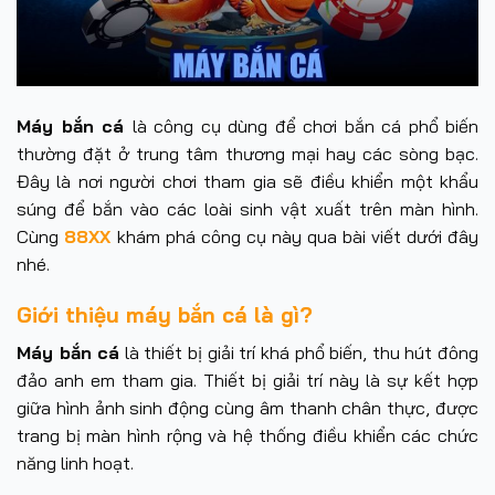
Máy bắn cá
là công cụ dùng để chơi bắn cá phổ biến
thường đặt ở trung tâm thương mại hay các sòng bạc.
Đây là nơi người chơi tham gia sẽ điều khiển một khẩu
súng để bắn vào các loài sinh vật xuất trên màn hình.
Cùng
88XX
khám phá công cụ này qua bài viết dưới đây
nhé.
Giới thiệu máy bắn cá là gì?
Máy bắn cá
là thiết bị giải trí khá phổ biến, thu hút đông
đảo anh em tham gia. Thiết bị giải trí này là sự kết hợp
giữa hình ảnh sinh động cùng âm thanh chân thực, được
trang bị màn hình rộng và hệ thống điều khiển các chức
năng linh hoạt.