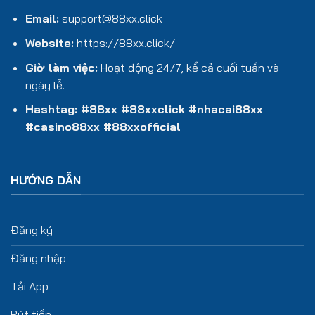
Email:
support@88xx.click
Website:
https://88xx.click/
Giờ làm việc:
Hoạt động 24/7, kể cả cuối tuần và
ngày lễ.
Hashtag: #88xx #88xxclick #nhacai88xx
#casino88xx #88xxofficial
HƯỚNG DẪN
Đăng ký
Đăng nhập
Tải App
Rút tiền