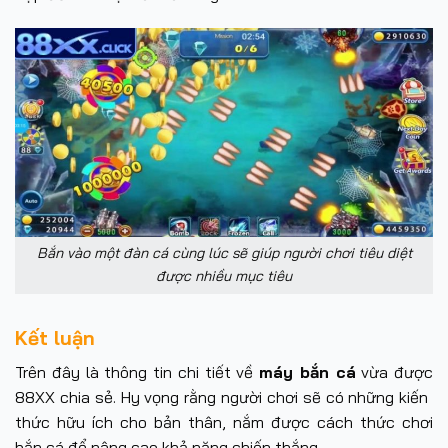
Bắn vào một đàn cá cùng lúc sẽ giúp người chơi tiêu diệt
được nhiều mục tiêu
Kết luận
Trên đây là thông tin chi tiết về
máy bắn cá
vừa được
88XX chia sẻ. Hy vọng rằng người chơi sẽ có những kiến ​​
thức hữu ích cho bản thân, nắm được cách thức chơi
bắn cá để nâng cao khả năng chiến thắng.