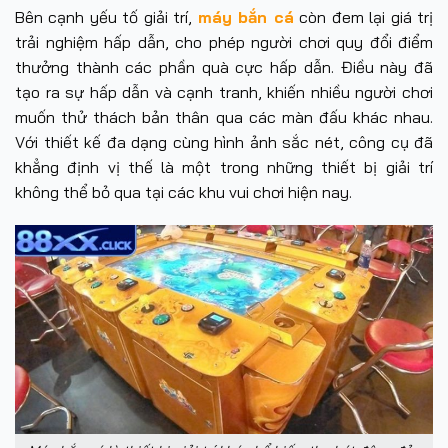
Bên cạnh yếu tố giải trí,
máy bắn cá
còn đem lại giá trị
trải nghiệm hấp dẫn, cho phép người chơi quy đổi điểm
thưởng thành các phần quà cực hấp dẫn. Điều này đã
tạo ra sự hấp dẫn và cạnh tranh, khiến nhiều người chơi
muốn thử thách bản thân qua các màn đấu khác nhau.
Với thiết kế đa dạng cùng hình ảnh sắc nét, công cụ đã
khẳng định vị thế là một trong những thiết bị giải trí
không thể bỏ qua tại các khu vui chơi hiện nay.